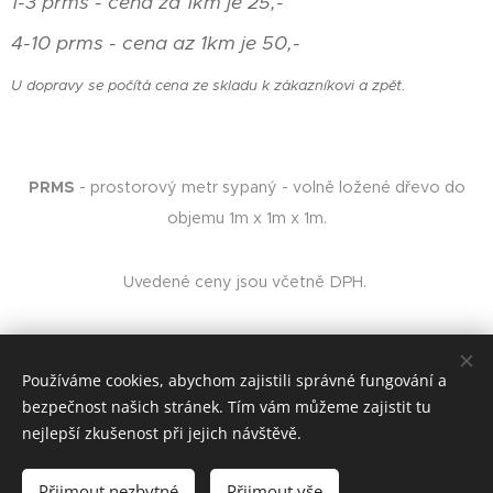
1-3 prms - cena za 1km je 25,-
4-10 prms - cena az 1km je 50,-
U dopravy se počítá cena ze skladu k zákazníkovi a zpět.
PRMS
- prostorový metr sypaný - volně ložené dřevo do
objemu 1m x 1m x 1m.
Uvedené ceny jsou včetně DPH.
Používáme cookies, abychom zajistili správné fungování a
bezpečnost našich stránek. Tím vám můžeme zajistit tu
nejlepší zkušenost při jejich návštěvě.
Obrázky poskytl
Pexels
Cookies
Přijmout nezbytné
Přijmout vše