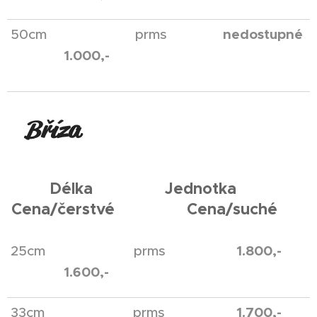
nedostupné
50cm prms
1.000
,-
Bříza
Délka Jednotka
Cena/čerstvé Cena/suché
1.800,-
25cm prms
1.600,-
1.7
00,-
33cm prms